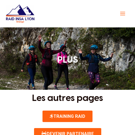
Aller
Main
au
Men
contenu
PLUS
Les autres pages
TRAINING RAID
DEVENIR PARTENAIRE